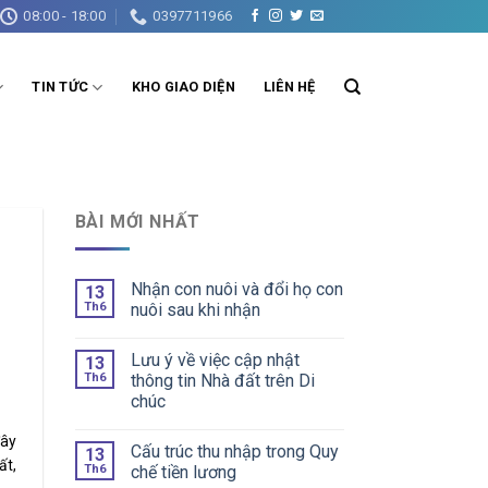
08:00 - 18:00
0397711966
TIN TỨC
KHO GIAO DIỆN
LIÊN HỆ
BÀI MỚI NHẤT
Nhận con nuôi và đổi họ con
13
Th6
nuôi sau khi nhận
Lưu ý về việc cập nhật
13
Th6
thông tin Nhà đất trên Di
chúc
đây
Cấu trúc thu nhập trong Quy
13
ất,
Th6
chế tiền lương