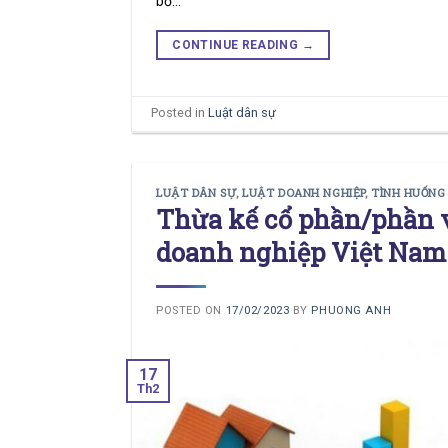
bố…
CONTINUE READING
→
Posted in
Luật dân sự
LUẬT DÂN SỰ
,
LUẬT DOANH NGHIỆP
,
TÌNH HUỐNG
Thừa kế cổ phần/phần v
doanh nghiệp Việt Nam
POSTED ON
17/02/2023
BY
PHUONG ANH
17
Th2