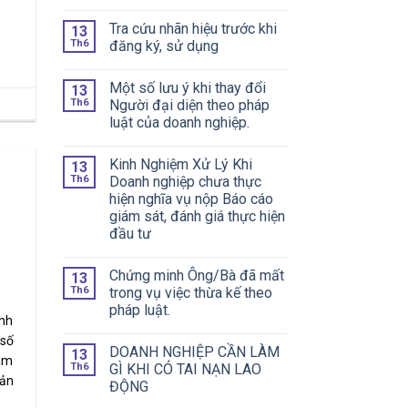
Tra cứu nhãn hiệu trước khi
13
Th6
đăng ký, sử dụng
Một số lưu ý khi thay đổi
13
Th6
Người đại diện theo pháp
luật của doanh nghiệp.
Kinh Nghiệm Xử Lý Khi
13
Th6
Doanh nghiệp chưa thực
hiện nghĩa vụ nộp Báo cáo
giám sát, đánh giá thực hiện
đầu tư
Chứng minh Ông/Bà đã mất
13
Th6
trong vụ việc thừa kế theo
pháp luật.
inh
 số
DOANH NGHIỆP CẦN LÀM
13
Nam
Th6
GÌ KHI CÓ TAI NẠN LAO
sản
ĐỘNG