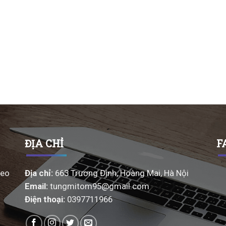
ĐỊA CHỈ
F
heo
Địa chỉ
:
663 Trương Định, Hoàng Mai, Hà Nội
Email
:
tungmitom95@gmail.com
Điện thoại:
0397711966