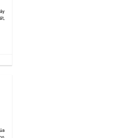
đây
ất,
của
cho