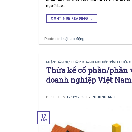
người lao…
CONTINUE READING
→
Posted in
Luật lao động
LUẬT DÂN SỰ
,
LUẬT DOANH NGHIỆP
,
TÌNH HUỐNG
Thừa kế cổ phần/phần v
doanh nghiệp Việt Nam
POSTED ON
17/02/2023
BY
PHUONG ANH
17
Th2