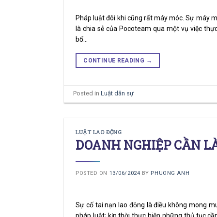
Pháp luật đôi khi cũng rất máy móc. Sự máy mó
là chia sẻ của Pocoteam qua một vụ việc thực
bố…
CONTINUE READING
→
Posted in
Luật dân sự
LUẬT LAO ĐỘNG
DOANH NGHIỆP CẦN LÀ
POSTED ON
13/06/2024
BY
PHUONG ANH
Sự cố tai nạn lao động là điều không mong 
pháp luật; kịp thời thực hiện những thủ tục cần 