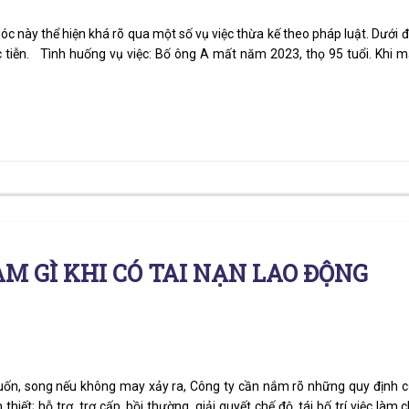
c này thể hiện khá rõ qua một số vụ việc thừa kế theo pháp luật. Dưới 
 tiễn. Tình huống vụ việc: Bố ông A mất năm 2023, thọ 95 tuổi. Khi m
M GÌ KHI CÓ TAI NẠN LAO ĐỘNG
muốn, song nếu không may xảy ra, Công ty cần nắm rõ những quy định 
thiết; hỗ trợ, trợ cấp, bồi thường, giải quyết chế độ, tái bố trí việc làm 