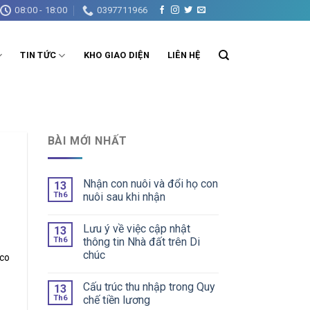
08:00 - 18:00
0397711966
TIN TỨC
KHO GIAO DIỆN
LIÊN HỆ
BÀI MỚI NHẤT
Nhận con nuôi và đổi họ con
13
Th6
nuôi sau khi nhận
Lưu ý về việc cập nhật
13
Th6
thông tin Nhà đất trên Di
chúc
oco
Cấu trúc thu nhập trong Quy
13
Th6
chế tiền lương