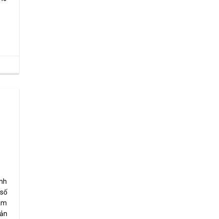
inh
 số
Nam
sản