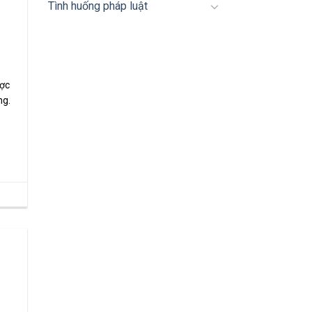
Tình huống pháp luật
ược
ng.