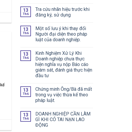
Tra cứu nhãn hiệu trước khi
13
Th6
đăng ký, sử dụng
Một số lưu ý khi thay đổi
13
Th6
Người đại diện theo pháp
luật của doanh nghiệp.
Kinh Nghiệm Xử Lý Khi
13
Th6
Doanh nghiệp chưa thực
hiện nghĩa vụ nộp Báo cáo
giám sát, đánh giá thực hiện
đầu tư
 kế
Chứng minh Ông/Bà đã mất
13
Th6
trong vụ việc thừa kế theo
pháp luật.
DOANH NGHIỆP CẦN LÀM
13
Th6
GÌ KHI CÓ TAI NẠN LAO
ĐỘNG