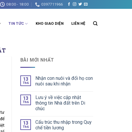
08:00 - 18:00
0397711966
TIN TỨC
KHO GIAO DIỆN
LIÊN HỆ
ẬT
BÀI MỚI NHẤT
Nhận con nuôi và đổi họ con
13
Th6
nuôi sau khi nhận
Lưu ý về việc cập nhật
13
Th6
thông tin Nhà đất trên Di
chúc
 tư
 để
Cấu trúc thu nhập trong Quy
13
iệt
Th6
chế tiền lương
 tổ