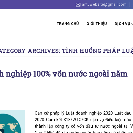
antuwebsite@gmail.com
TRANG CHỦ
GIỚI THIỆU
DỊCH VỤ
ATEGORY ARCHIVES:
TÌNH HUỐNG PHÁP LU
nh nghiệp 100% vốn nước ngoài năm
Căn cứ pháp lý Luật doanh nghiệp 2020 Luật đầu
2020 Cam kết 318/WTO/CK dịch vụ Điều kiện nào
thành lập công ty có vốn đầu tư nước ngoài tại V
Nam? Nhà đầu tư nước ngoài, bao gồm cá nhân và