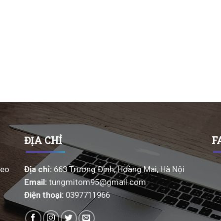
ĐỊA CHỈ
F
heo
Địa chỉ
:
663 Trương Định, Hoàng Mai, Hà Nội
Email
:
tungmitom95@gmail.com
Điện thoại:
0397711966