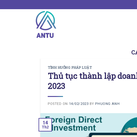
Skip
to
content
C
TÌNH HUỐNG PHÁP LUẬT
Thủ tục thành lập doa
2023
POSTED ON
14/02/2023
BY
PHUONG ANH
14
Th2