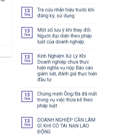
Tra cứu nhãn hiệu trước khi
13
Th6
đăng ký, sử dụng
Một số lưu ý khi thay đổi
13
Th6
Người đại diện theo pháp
luật của doanh nghiệp.
Kinh Nghiệm Xử Lý Khi
13
Th6
Doanh nghiệp chưa thực
hiện nghĩa vụ nộp Báo cáo
giám sát, đánh giá thực hiện
đầu tư
Chứng minh Ông/Bà đã mất
13
Th6
trong vụ việc thừa kế theo
pháp luật.
DOANH NGHIỆP CẦN LÀM
13
Th6
GÌ KHI CÓ TAI NẠN LAO
ĐỘNG