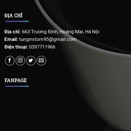
ĐỊA CHỈ
Địa chỉ
:
663 Trương Định, Hoàng Mai, Hà Nội
Email
:
tungmitom95@gmail.com
Điện thoại:
0397711966
FANPAGE