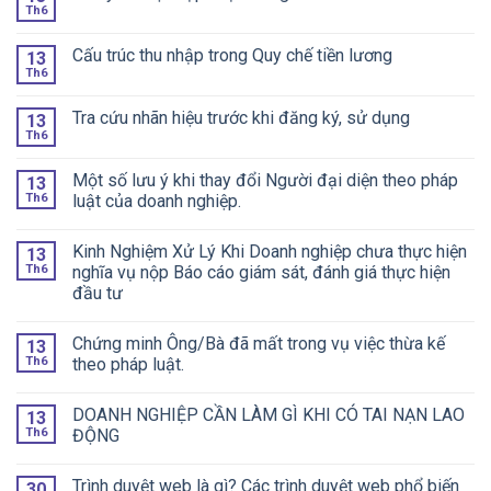
Th6
Cấu trúc thu nhập trong Quy chế tiền lương
13
Th6
Tra cứu nhãn hiệu trước khi đăng ký, sử dụng
13
Th6
Một số lưu ý khi thay đổi Người đại diện theo pháp
13
Th6
luật của doanh nghiệp.
Kinh Nghiệm Xử Lý Khi Doanh nghiệp chưa thực hiện
13
Th6
nghĩa vụ nộp Báo cáo giám sát, đánh giá thực hiện
đầu tư
Chứng minh Ông/Bà đã mất trong vụ việc thừa kế
13
Th6
theo pháp luật.
DOANH NGHIỆP CẦN LÀM GÌ KHI CÓ TAI NẠN LAO
13
Th6
ĐỘNG
Trình duyệt web là gì? Các trình duyệt web phổ biến
30