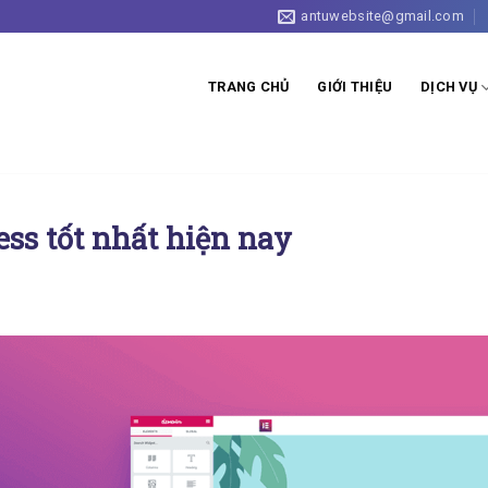
antuwebsite@gmail.com
TRANG CHỦ
GIỚI THIỆU
DỊCH VỤ
ess tốt nhất hiện nay