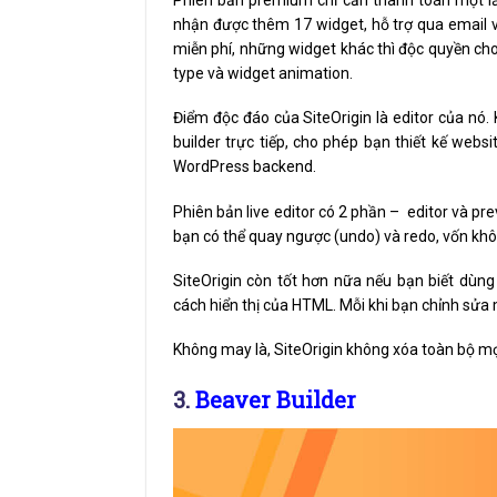
Phiên bản premium chỉ cần thanh toán một lần
nhận được thêm 17 widget, hỗ trợ qua email v
miễn phí, những widget khác thì độc quyền ch
type và widget animation.
Điểm độc đáo của SiteOrigin là editor của nó. 
builder trực tiếp, cho phép bạn thiết kế websi
WordPress backend.
Phiên bản live editor có 2 phần – editor và pr
bạn có thể quay ngược (undo) và redo, vốn khôn
SiteOrigin còn tốt hơn nữa nếu bạn biết dùng
cách hiển thị của HTML. Mỗi khi bạn chỉnh sử
Không may là, SiteOrigin không xóa toàn bộ mọi
3.
Beaver Builder