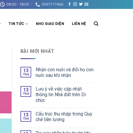
08:00 - 18:00
0397711966
TIN TỨC
KHO GIAO DIỆN
LIÊN HỆ
BÀI MỚI NHẤT
Nhận con nuôi và đổi họ con
13
Th6
nuôi sau khi nhận
Lưu ý về việc cập nhật
13
Th6
thông tin Nhà đất trên Di
chúc
Cấu trúc thu nhập trong Quy
13
Th6
chế tiền lương