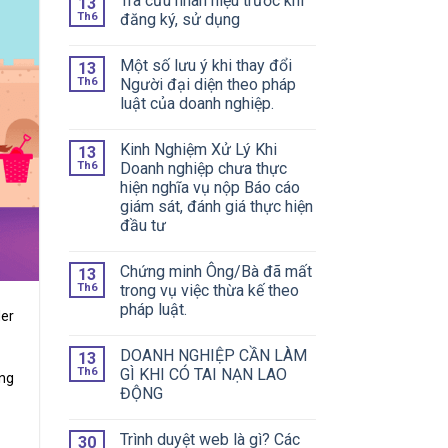
Tra cứu nhãn hiệu trước khi
13
Th6
đăng ký, sử dụng
Một số lưu ý khi thay đổi
13
Th6
Người đại diện theo pháp
luật của doanh nghiệp.
Kinh Nghiệm Xử Lý Khi
13
Th6
Doanh nghiệp chưa thực
hiện nghĩa vụ nộp Báo cáo
giám sát, đánh giá thực hiện
đầu tư
Chứng minh Ông/Bà đã mất
13
Th6
trong vụ việc thừa kế theo
pháp luật.
der
DOANH NGHIỆP CẦN LÀM
13
Th6
GÌ KHI CÓ TAI NẠN LAO
ằng
ĐỘNG
Trình duyệt web là gì? Các
30