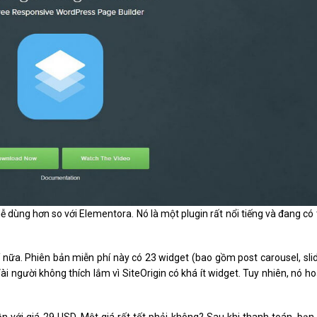
dễ dùng hơn so với Elementora. Nó là một plugin rất nổi tiếng và đang có 
í nữa. Phiên bản miễn phí này có 23 widget (bao gồm post carousel, sli
ài người không thích lắm vì SiteOrigin có khá ít widget. Tuy nhiên, nó h