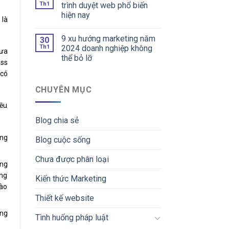
Th1
trình duyệt web phổ biến
hiện nay
 là
9 xu hướng marketing năm
30
Th1
2024 doanh nghiệp không
hưa
thể bỏ lỡ
ess
 có
CHUYÊN MỤC
iều
Blog chia sẻ
ăng
Blog cuộc sống
Chưa được phân loại
ông
ông
Kiến thức Marketing
vào
Thiết kế website
ựng
Tình huống pháp luật