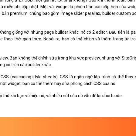
 với giá 29 USD. Một giá rất tốt phải không? Sau khi thanh toán, bạn
à miễn phí cập nhật. Một vài widget là phiên bản cao cấp hơn của wid
o bản premium. chúng bao gồm image slider parallax, builder custom p
Không giống với những page builder khác, nó có 2 editor. Đầu tiên là p
te theo thời gian thực. Ngoài ra, bạn có thể chỉnh và thêm trang từ tr
eview. Bạn không thể chỉnh sửa trong khu vực preview, nhưng với SiteOri
g có trên các builder khác.
 CSS (cascading style sheets). CSS là ngôn ngữ lập trình có thể thay 
a một widget, bạn có thể thêm hay sửa phong cách CSS của nó.
 thứ khi bạn vô hiệu nó, và nhiều nút của nó vẫn để lại shortcode.