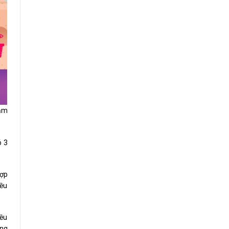
năm
ó 3
hợp
iều
iều
ong