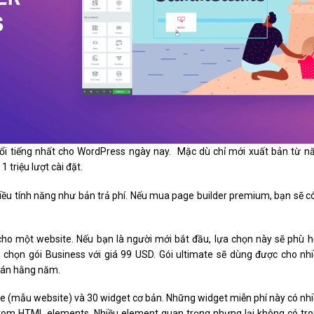
nổi tiếng nhất cho WordPress ngày nay. Mặc dù chỉ mới xuất bản từ 
triệu lượt cài đặt.
iều tính năng như bản trả phí. Nếu mua page builder premium, bạn sẽ c
cho một website. Nếu bạn là người mới bắt đầu, lựa chọn này sẽ phù 
 chọn gói Business với giá 99 USD. Gói ultimate sẽ dùng được cho nh
toán hằng năm.
e (mẫu website) và 30 widget cơ bản. Những widget miễn phí này có nh
stom HTML elements. Nhiều element quan trọng nhưng lại không có tr