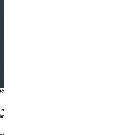
tới
der
oàn