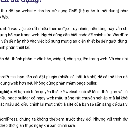
2 thứ để tạo website cho họ: sử dụng CMS (hệ quản trị nội dung) như
 Wix.
, nhờ vào việc có rất nhiều theme đẹp. Tuy nhiên, nền tảng này vẫn c
 dựng bố cục trang web. Người dùng cần biết code để chỉnh sửa WordPr
ý vấn đề này nhờ vào việc bổ sung một giao diện thiết kế để người dùng
nh phần thiết kế.
ắp đặt thành phần – văn bản, widget, công cụ, lên trang web. Và còn nh
dPress, bạn cần cài đặt plugin (nhiều cái bắt trả phí) để có thể tính n
để dựng web hơn nếu không dùng phần mềm page builer.
nghiệp.
Vì bạn có toàn quyền thiết kế website, nó sẽ tốn ít thời gian và c
Nhiều page builder có ngay web mẫu trông rất chuyên nghiệp mà lại kh
ác mẫu đó, điều chỉnh lại một chút là site của bạn sẽ sẵn sàng để đưa 
WordPress, chúng ta không thể xem trước thay đổi. Nhưng với trình d
theo thời gian thực ngay khi bạn chỉnh sửa.